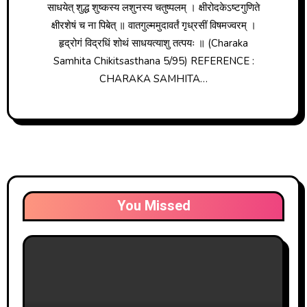
साधयेत् शुद्ध शुष्कस्य लशुनस्य चतुष्पलम् । क्षीरोदकेऽष्टगुणिते
क्षीरशेषं च ना पिबेत् ॥ वातगुल्ममुदावर्तं गृध्रसीं विषमज्वरम् ।
हृद्रोगं विद्रधिं शोथं साधयत्याशु तत्पयः ॥ (Charaka
Samhita Chikitsasthana 5/95) REFERENCE :
CHARAKA SAMHITA…
You Missed