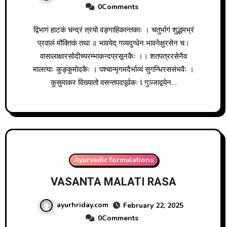
0Comments
द्विभागं हाटकं चन्द्रं त्रयो वङ्गाहिकान्तकाः । चतुर्भागं शुद्धमभ्रं
प्रवालं मौक्तिकं तथा ॥ भावयेद् गव्यदुग्धेन भावनेक्षुरसेन च।
वासालाक्षारसोदीच्यरम्भाकन्दप्रसूनकैः ।। शतपत्ररसेनैव
मालत्याः कुङ्कुमोदकैः । पश्चान्मृगमदैर्भाव्यं सुगन्धिरससंभवैः ।
कुसुमाकर विख्यातो वसन्तपदपूर्वकः l गुञ्जाद्वयेन…
Ayurvedic formulations
VASANTA MALATI RASA
ayurhriday.com
February 22, 2025
0Comments