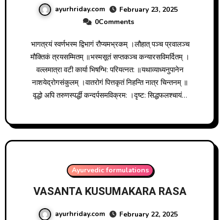
ayurhriday.com
February 23, 2025
0Comments
भागत्रयं स्वर्णभस्म द्विभागं रौप्यमभ्रकम् ।लौहात् पञ्च प्रवालञ्च
मौक्तिकं त्रयसम्मितम् ॥भस्मसूतं सप्तकञ्च कन्यारसविमर्दितम् ।
वल्लमात्रा वटी कार्या भिषग्भि: परियत्नत: ॥यथाव्याध्यनुपानेन
नाशयेद्रोगसंकुलम् ।वातरोगं पित्तकृतं निहन्ति नात्र चिन्तनम् ॥
वृद्धो अपि तरुणस्पर्द्धी कन्दर्पसमविक्रम: ।दृष्ट: सिद्धफलश्चायं…
Ayurvedic formulations
VASANTA KUSUMAKARA RASA
ayurhriday.com
February 22, 2025