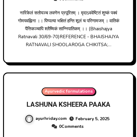
नारिकेलं सतोयञ्च लवणेन प्रपूरितम् । मृदाऽववेष्टितं शुष्कं पक्वं
गोमयवह्निना ।। पिप्पल्या भक्षितं हन्ति शूलं च परिणामजम् । वातिकं
पैत्तिकञ्चापि श्लैष्मिकं सान्निपातिकम् ।। (Bhaishajya
Ratnavali 30/69-70)REFERENCE - BHAISHAJYA
RATNAVALI SHOOLAROGA CHIKITSA;…
Ayurvedic formulations
LASHUNA KSHEERA PAAKA
ayurhriday.com
February 5, 2025
0Comments