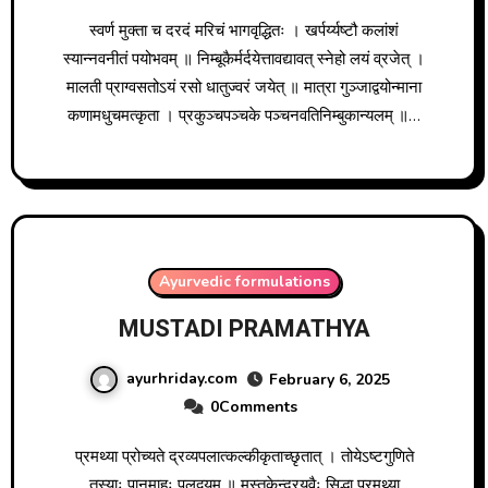
स्वर्ण मुक्ता च दरदं मरिचं भागवृद्धितः । खर्पर्य्यष्टौ कलांशं
स्यान्नवनीतं पयोभवम् ॥ निम्बूकैर्मर्दयेत्तावद्यावत् स्नेहो लयं व्रजेत् ।
मालती प्राग्वसतोऽयं रसो धातुज्वरं जयेत् ॥ मात्रा गुञ्जाद्वयोन्माना
कणामधुचमत्कृता । प्रकुञ्चपञ्चके पञ्चनवतिनिम्बुकान्यलम् ॥…
Ayurvedic formulations
MUSTADI PRAMATHYA
ayurhriday.com
February 6, 2025
0Comments
प्रमथ्या प्रोच्यते द्रव्यपलात्कल्कीकृताच्छृतात् । तोयेऽष्टगुणिते
तस्याः पानमाहुः पलद्वयम् ॥ मुस्तकेन्द्रयवैः सिद्धा प्रमथ्या